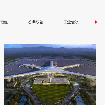
通枢纽
公共场馆
工业建筑
医