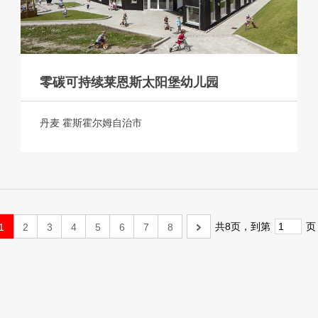
零碳可持续莱恩斯太阳堡幼儿园
丹麦 霍斯霍尔姆自治市
共8页，
到第
页
1
2
3
4
5
6
7
8