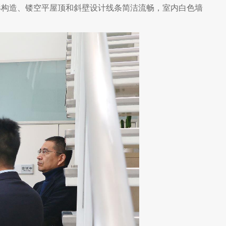
形构造、镂空平屋顶和斜壁设计线条简洁流畅，室内白色墙