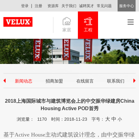
|
登录
注册
资源库
关于我们
诚聘英才
常见问题
服务中心
家居
工程
中国
新闻动态
招商加盟
在线留言
联系我们
2018上海国际城市与建筑博览会上的中交振华绿建房China
Housing Active POD首秀
大
中
浏览量：
1170
时间：2018-11-23
字号：
小
基于Active House主动式建筑设计理念，由中交振华绿