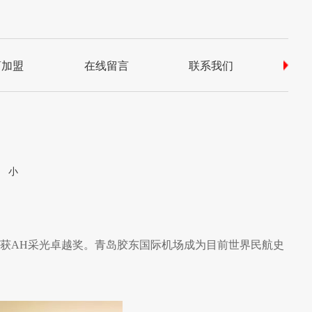
商加盟
在线留言
联系我们
常
中
小
国际机场荣获AH采光卓越奖。青岛胶东国际机场成为目前世界民航史