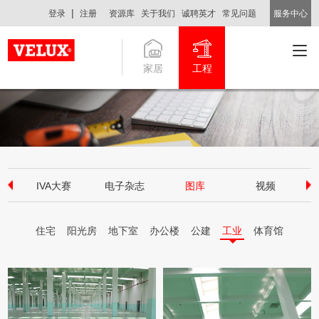
|
登录
注册
资源库
关于我们
诚聘英才
常见问题
服务中心
家居
工程
IVA大赛
电子杂志
图库
视频
采
住宅
阳光房
地下室
办公楼
公建
工业
体育馆